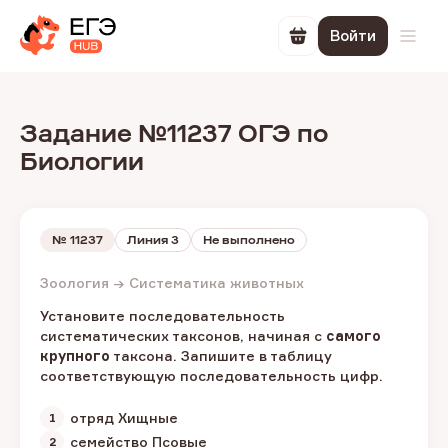
Войти
Перейти в корзин
Откр
Задание №11237 ОГЭ по
Биологии
№
11237
Линия 3
Не выполнено
Зоология → Систематика животных
Установите последовательность
систематических таксонов, начиная с
самого
крупного
таксона. Запишите в таблицу
соответствующую последовательность цифр.
отряд Хищные
семейство Псовые