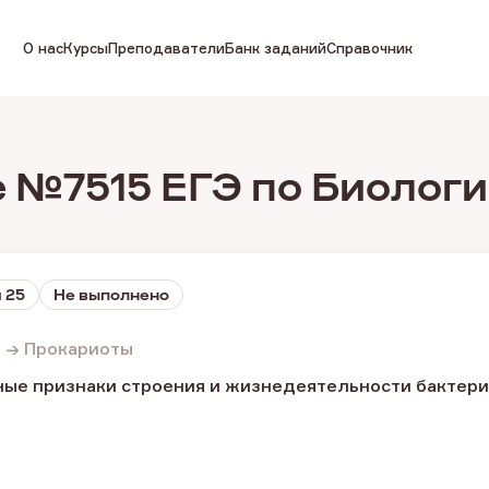
О нас
Курсы
Преподаватели
Банк заданий
Справочник
 №7515 ЕГЭ по Биолог
 25
Не выполнено
 → Прокариоты
ые признаки строения и жизнедеятельности бактерий