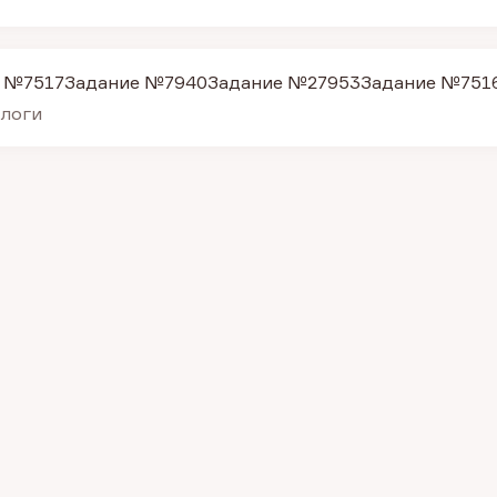
 №7517
Задание №7940
Задание №27953
Задание №751
алоги