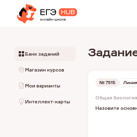
Задание
Банк заданий
Магазин курсов
№
7515
Линия
Мои варианты
Общая биология
Интеллект-карты
Назовите основн