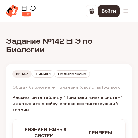
Войти
Перейти в корзин
Откр
Задание №142 ЕГЭ по
Биологии
№
142
Линия 1
Не выполнено
Общая биология → Признаки (свойства) живого
Рассмотрите таблицу "Признаки живых систем"
и заполните ячейку, вписав соответствующий
термин.
ПРИЗНАКИ ЖИВЫХ
ПРИМЕРЫ
СИСТЕМ