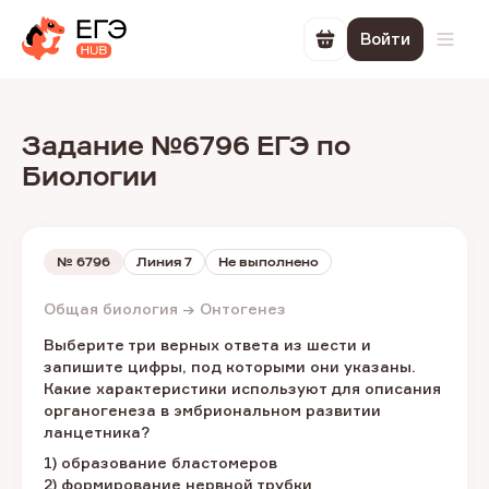
Войти
Перейти в корзин
Откр
Задание №6796 ЕГЭ по
Биологии
№
6796
Линия 7
Не выполнено
Общая биология → Онтогенез
Выберите три верных ответа из шести и
запишите цифры, под которыми они указаны.
Какие характеристики используют для описания
органогенеза в эмбриональном развитии
ланцетника?
1) образование бластомеров
2) формирование нервной трубки