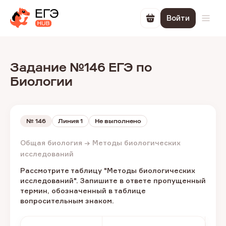
Войти
Перейти в корзин
Откр
Задание №146 ЕГЭ по
Биологии
№
146
Линия 1
Не выполнено
Общая биология → Методы биологических
исследований
Рассмотрите таблицу "Методы биологических
исследований". Запишите в ответе пропущенный
термин, обозначенный в таблице
вопросительным знаком.