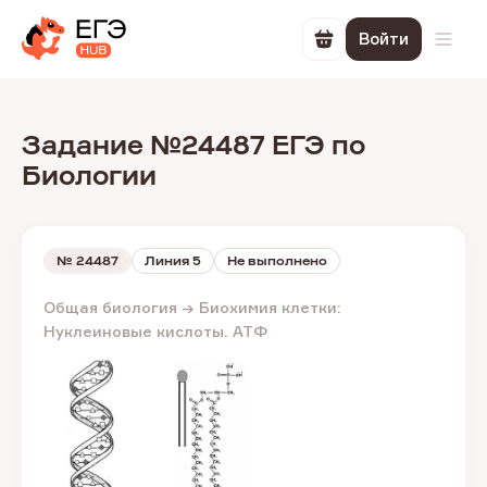
Войти
Перейти в корзин
Откр
Задание №24487 ЕГЭ по
Биологии
№
24487
Линия 5
Не выполнено
Общая биология → Биохимия клетки:
Нуклеиновые кислоты. АТФ