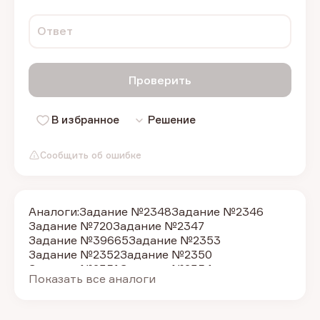
Ответ
Проверить
В избранное
Решение
Сообщить об ошибке
Аналоги:
Задание №2348
Задание №2346
Задание №720
Задание №2347
Задание №39665
Задание №2353
Задание №2352
Задание №2350
Задание №2351
Задание №2354
Показать все аналоги
Задание №5985
Задание №719
Задание №692
Задание №39666
Задание №39667
Задание №39472
Задание №684