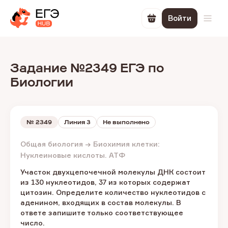
Войти
Перейти в корзин
Откр
Задание №2349 ЕГЭ по
Биологии
№
2349
Линия 3
Не выполнено
Общая биология → Биохимия клетки:
Нуклеиновые кислоты. АТФ
Участок двухцепочечной молекулы ДНК состоит
из 130 нуклеотидов, 37 из которых содержат
цитозин. Определите количество нуклеотидов с
аденином, входящих в состав молекулы. В
ответе запишите только соответствующее
число.