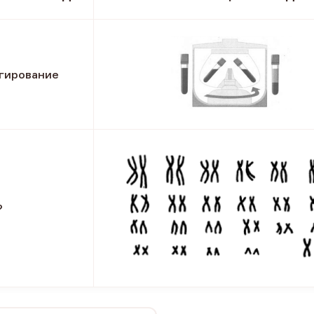
гирование
?