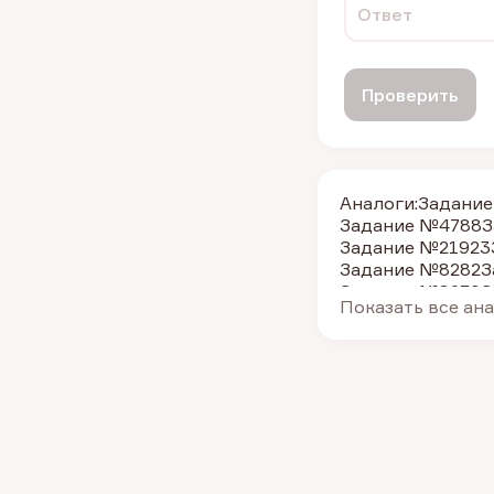
Ответ
Проверить
Аналоги:
Задани
Задание №4788
З
Задание №21923
Задание №8282
З
Задание №8270
З
Показать все ан