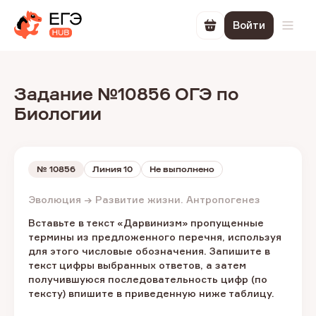
Войти
Перейти в корзин
Откр
Задание №10856 ОГЭ по
Биологии
№
10856
Линия 10
Не выполнено
Эволюция → Развитие жизни. Антропогенез
Вставьте в текст «Дарвинизм» пропущенные
термины из предложенного перечня, используя
для этого числовые обозначения. Запишите в
текст цифры выбранных ответов, а затем
получившуюся последовательность цифр (по
тексту) впишите в приведенную ниже таблицу.