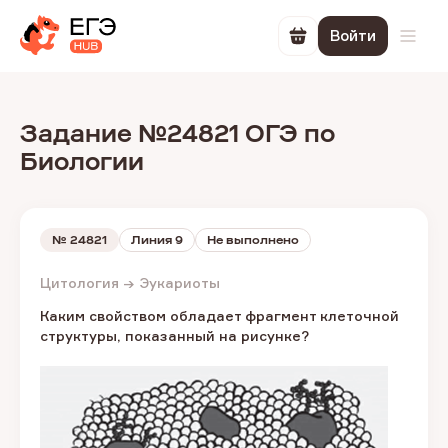
Войти
Перейти в корзин
Откр
Задание №24821 ОГЭ по
Биологии
№
24821
Линия 9
Не выполнено
Цитология → Эукариоты
Каким свойством обладает фрагмент клеточной
структуры, показанный на рисунке?