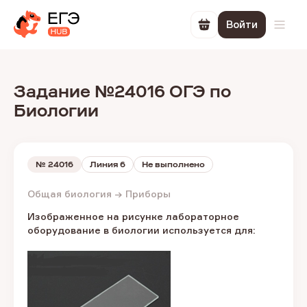
Войти
Перейти в корзин
Откр
Задание №24016 ОГЭ по
Биологии
№
24016
Линия 6
Не выполнено
Общая биология → Приборы
Изображенное на рисунке лабораторное
оборудование в биологии используется для: