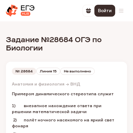
Войти
Перейти в корзин
Откр
Задание №28684 ОГЭ по
Биологии
№
28684
Линия 15
Не выполнено
Анатомия и физиология → ВНД
Примером динамического стереотипа служит
1) внезапное нахождение ответа при
решении математической задачи
2) полёт ночного насекомого на яркий свет
фонаря