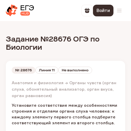
Войти
Перейти в корзин
Откр
Задание №28676 ОГЭ по
Биологии
№
28676
Линия 11
Не выполнено
Анатомия и физиология → Органы чувств (орган
слуха, обонятельный анализатор, орган вкуса,
орган равновесия)
Установите соответствие между особенностями
строения и отделами органа слуха человека: к
каждому элементу первого столбца подберите
соответствующий элемент из второго столбца.