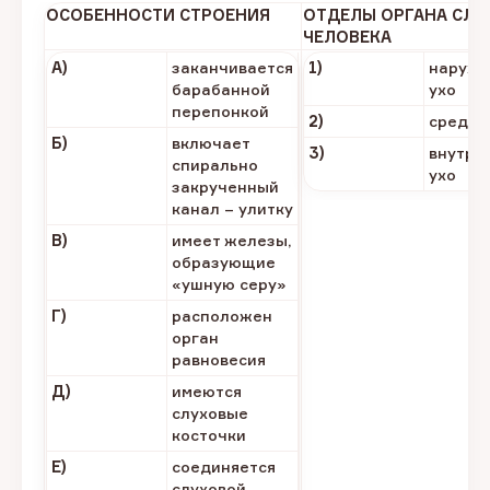
ОСОБЕННОСТИ СТРОЕНИЯ
ОТДЕЛЫ ОРГАНА СЛУ
ЧЕЛОВЕКА
А)
заканчивается
1)
наружн
барабанной
ухо
перепонкой
2)
средне
Б)
включает
3)
внутре
спирально
ухо
закрученный
канал – улитку
В)
имеет железы,
образующие
«ушную серу»
Г)
расположен
орган
равновесия
Д)
имеются
слуховые
косточки
Е)
соединяется
слуховой