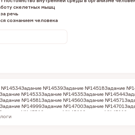
т постоянство внутренней среды в организме челове
работу скелетных мышц
 за речь
тся сознанием человека
е №14534
Задание №14539
Задание №14518
Задание №1
Задание №14533
Задание №14535
Задание №14544
Зад
Задание №14581
Задание №14560
Задание №14571
Зад
Задание №14999
Задание №14700
Задание №14701
Зад
Задание №14730
Задание №14569
Задание №14702
Зад
алоги
Задание №14721
Задание №14724
Задание №14725
Зада
Задание №15081
Задание №14570
Задание №14572
Зад
Задание №14515
Задание №17049
Задание №14551
Зад