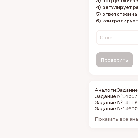
3) поддерживае
4) регулирует 
5) ответственна
6) контролируе
Ответ
Проверить
Аналоги:
Задани
Задание №14537
Задание №14558
Задание №14600
Задание №14716
Показать все ан
Задание №14732
Задание №15077
Задание №15080