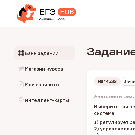
Задание
Банк заданий
Магазин курсов
№
14532
Лини
Мои варианты
Анатомия и физ
Интеллект-карты
Выберите три ве
система
1) регулирует р
2) управляет ак