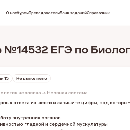
О нас
Курсы
Преподаватели
Банк заданий
Справочник
 №14532 ЕГЭ по Биоло
я 15
Не выполнено
иология человека → Нервная система
рных ответа из шести и запишите цифры, под которым
аботу внутренних органов
тивностью гладкой и сердечной мускулатуры