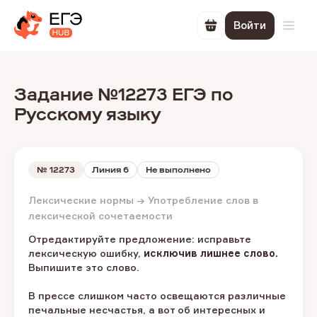
Войти
Перейти в корзин
Откр
Задание №12273 ЕГЭ по
Русскому языку
№
12273
Линия 6
Не выполнено
Лексические нормы → Употребление слов в
лексической сочетаемости
Отредактируйте предложение: исправьте
лексическую ошибку,
исключив лишнее слово.
Выпишите это слово.
В прессе слишком часто освещаются различные
печальные несчастья, а вот об интересных и