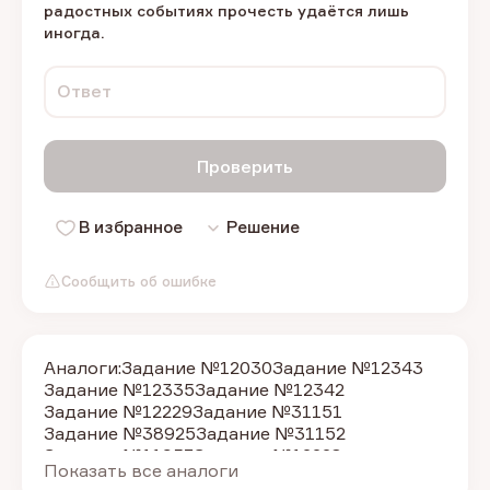
радостных событиях прочесть удаётся лишь
иногда.
Ответ
Проверить
В избранное
Решение
Сообщить об ошибке
Аналоги:
Задание №12030
Задание №12343
Задание №12335
Задание №12342
Задание №12229
Задание №31151
Задание №38925
Задание №31152
Задание №11957
Задание №12228
Показать все аналоги
Задание №12040
Задание №12025