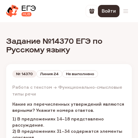
Войти
Перейти в корзин
Откр
Задание №14370 ЕГЭ по
Русскому языку
№
14370
Линия 24
Не выполнено
Работа с текстом → Функционально-смысловые
типы речи
Какие из перечисленных утверждений являются
верными? Укажите номера ответов.
1) В предложениях 14–18 представлено
рассуждение.
2) В предложениях 31–34 содержатся элементы
описания.