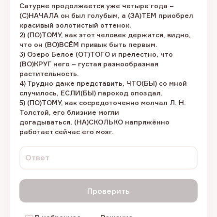
Сатурне продолжается уже четыре года –
(С)НАЧАЛА он был голубым, а (ЗА)ТЕМ приобрел
красивый золотистый оттенок.
2) (ПО)ТОМУ, как этот человек держится, видно,
что он (ВО)ВСЁМ привык быть первым.
3) Озеро Белое (ОТ)ТОГО и прелестно, что
(ВО)КРУГ него – густая разнообразная
растительность.
4) Трудно даже представить, ЧТО(БЫ) со мной
случилось, ЕСЛИ(БЫ) пароход опоздал.
5) (ПО)ТОМУ, как сосредоточенно молчал Л. Н.
Толстой, его близкие могли
догадываться, (НА)СКОЛЬКО напряжённо
работает сейчас его мозг.
Ответ
Проверить